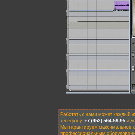
Работать с нами может каждый 
телефону:
+7 (952) 564-59-95
и до
Мы гарантируем максимальное ка
профессиональным оборудовани